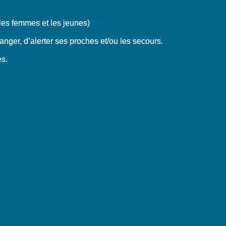
r les femmes et les jeunes)
danger, d’alerter ses proches et/ou les secours.
es.