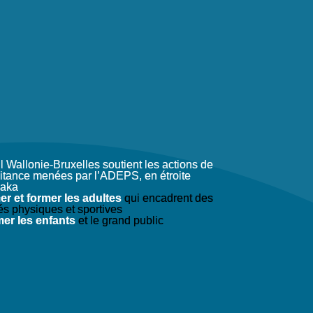
l Wallonie-Bruxelles soutient les actions de
aitance menées par l’ADEPS, en étroite
paka
mer et former les adultes
qui encadrent des
tés physiques et sportives
mer les enfants
et le grand public