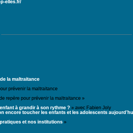
p-elles.fr/
de la maltraitance
our prévenir la maltraitance
de repère pour prévenir la maltraitance »
l’enfant à grandir à son rythme ?
» avec Fabien Joly
on encore toucher les enfants et les adolescents aujourd’hu
pratiques et nos institutions
»