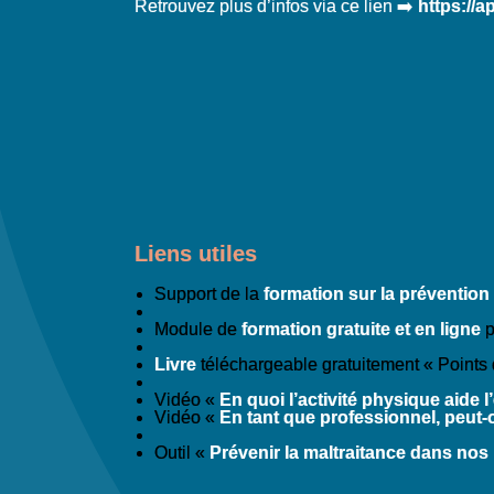
Retrouvez plus d’infos via ce lien ➡️
https://ap
Liens utiles
Support de la
formation sur la prévention 
Module de
formation gratuite et en ligne
p
Livre
téléchargeable gratuitement « Points 
Vidéo «
En quoi l’activité physique aide 
Vidéo «
En tant que professionnel, peut-
Outil «
Prévenir la maltraitance dans nos 