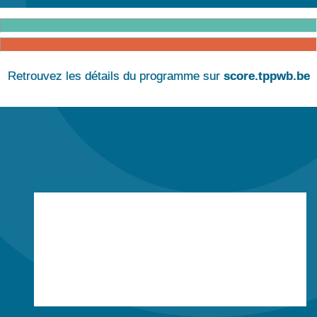
Retrouvez les détails du programme sur
score.tppwb.be
Ce site utilise des cookies, afin de vous garantir une
bonne expérience de navigation.
En savoir plus sur les cookies
J'ai compris